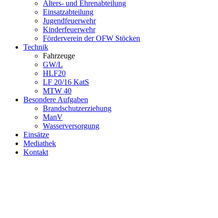
Alters- und Ehrenabteilung
Einsatzabteilung
Jugendfeuerwehr
Kinderfeuerwehr
Förderverein der OFW Stöcken
Technik
Fahrzeuge
GW/L
HLF20
LF 20/16 KatS
MTW 40
Besondere Aufgaben
Brandschutzerziehung
ManV
Wasserversorgung
Einsätze
Mediathek
Kontakt