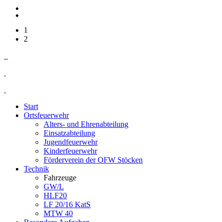
1
2
Start
Ortsfeuerwehr
Alters- und Ehrenabteilung
Einsatzabteilung
Jugendfeuerwehr
Kinderfeuerwehr
Förderverein der OFW Stöcken
Technik
Fahrzeuge
GW/L
HLF20
LF 20/16 KatS
MTW 40