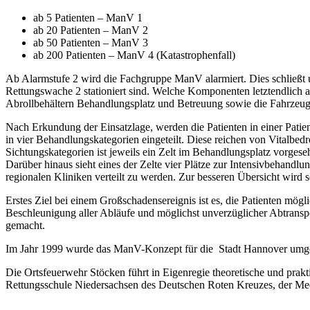
ab 5 Patienten – ManV 1
ab 20 Patienten – ManV 2
ab 50 Patienten – ManV 3
ab 200 Patienten – ManV 4 (Katastrophenfall)
Ab Alarmstufe 2 wird die Fachgruppe ManV alarmiert. Dies schließt
Rettungswache 2 stationiert sind. Welche Komponenten letztendlich
Abrollbehältern Behandlungsplatz und Betreuung sowie die Fahrzeug
Nach Erkundung der Einsatzlage, werden die Patienten in einer Patie
in vier Behandlungskategorien eingeteilt. Diese reichen von Vitalbed
Sichtungskategorien ist jeweils ein Zelt im Behandlungsplatz vorgese
Darüber hinaus sieht eines der Zelte vier Plätze zur Intensivbehandlun
regionalen Kliniken verteilt zu werden. Zur besseren Übersicht wird
Erstes Ziel bei einem Großschadensereignis ist es, die Patienten mögl
Beschleunigung aller Abläufe und möglichst unverzüglicher Abtranspo
gemacht.
Im Jahr 1999 wurde das ManV-Konzept für die Stadt Hannover umgeset
Die Ortsfeuerwehr Stöcken führt in Eigenregie theoretische und pr
Rettungsschule Niedersachsen des Deutschen Roten Kreuzes, der Med