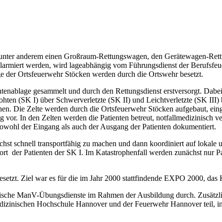
 unter anderem einen Großraum-Rettungswagen, den Gerätewagen-Rettun
 alarmiert werden, wird lageabhängig vom Führungsdienst der Berufsfe
e der Ortsfeuerwehr Stöcken werden durch die Ortswehr besetzt.
ntenablage gesammelt und durch den Rettungsdienst erstversorgt. Dabei
rohten (SK I) über Schwerverletzte (SK II) und Leichtverletzte (SK III)
hen. Die Zelte werden durch die Ortsfeuerwehr Stöcken aufgebaut, eing
g vor. In den Zelten werden die Patienten betreut, notfallmedizinisch v
 sowohl der Eingang als auch der Ausgang der Patienten dokumentiert.
ichst schnell transportfähig zu machen und dann koordiniert auf lokale 
rt der Patienten der SK I. Im Katastrophenfall werden zunächst nur P
zt. Ziel war es für die im Jahr 2000 stattfindende EXPO 2000, das K
aktische ManV-Übungsdienste im Rahmen der Ausbildung durch. Zusätzli
izinischen Hochschule Hannover und der Feuerwehr Hannover teil, in 