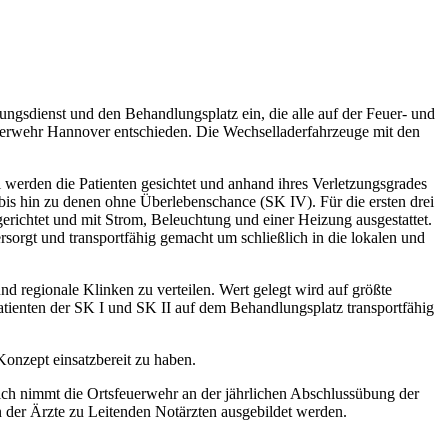
gsdienst und den Behandlungsplatz ein, die alle auf der Feuer- und
uerwehr Hannover entschieden. Die Wechselladerfahrzeuge mit den
 werden die Patienten gesichtet und anhand ihres Verletzungsgrades
 bis hin zu denen ohne Überlebenschance (SK IV). Für die ersten drei
erichtet und mit Strom, Beleuchtung und einer Heizung ausgestattet.
ersorgt und transportfähig gemacht um schließlich in die lokalen und
und regionale Klinken zu verteilen. Wert gelegt wird auf größte
atienten der SK I und SK II auf dem Behandlungsplatz transportfähig
onzept einsatzbereit zu haben.
ch nimmt die Ortsfeuerwehr an der jährlichen Abschlussübung der
der Ärzte zu Leitenden Notärzten ausgebildet werden.