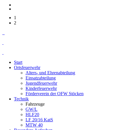
1
2
Start
Ortsfeuerwehr
Alters- und Ehrenabteilung
Einsatzabteilung
Jugendfeuerwehr
Kinderfeuerwehr
Förderverein der OFW Stöcken
Technik
Fahrzeuge
GW/L
HLF20
LF 20/16 KatS
MTW 40