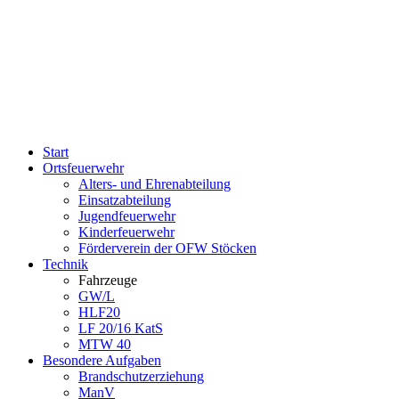
Start
Ortsfeuerwehr
Alters- und Ehrenabteilung
Einsatzabteilung
Jugendfeuerwehr
Kinderfeuerwehr
Förderverein der OFW Stöcken
Technik
Fahrzeuge
GW/L
HLF20
LF 20/16 KatS
MTW 40
Besondere Aufgaben
Brandschutzerziehung
ManV