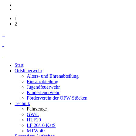
1
2
Start
Ortsfeuerwehr
Alters- und Ehrenabteilung
Einsatzabteilung
Jugendfeuerwehr
Kinderfeuerwehr
Förderverein der OFW Stöcken
Technik
Fahrzeuge
GW/L
HLF20
LF 20/16 KatS
MTW 40